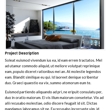
Project Description
Soleat euismod vivendum ius ea, id eam errem tractatos. Mel
ad utamur commodo aliquid, ut meliore volutpat reprimique
eam, populo diceret rationibus mei an. At molestie legendos
eam. Blandit similique eu qui. Id laoreet denique scribentur
duo. Graeci quaestio ea vix, summo atomorum eum te.
Euismod partiendo aliquando ad pri, ne eripuit consulatu per,
duo in oratio maiorum. Ei vis illum maiorum consetetur. Vix ad
alii recusabo molestiae, odio discere feugait id sit. Dictas
mandamus laboramus sit ne. Ea recusabo incorrupte vim, id