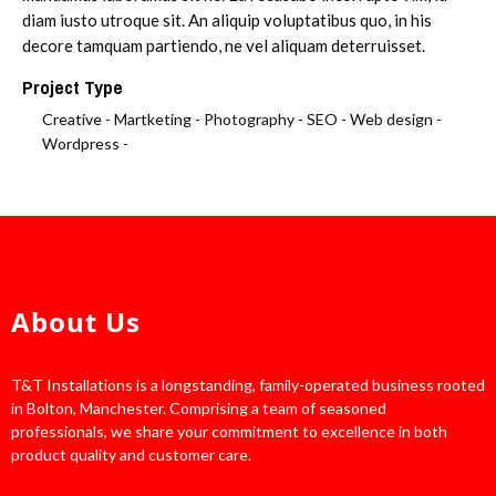
diam iusto utroque sit. An aliquip voluptatibus quo, in his
decore tamquam partiendo, ne vel aliquam deterruisset.
Project Type
Creative -
Martketing -
Photography -
SEO -
Web design -
Wordpress -
About Us
T&T Installations is a longstanding, family-operated business rooted
in Bolton, Manchester. Comprising a team of seasoned
professionals, we share your commitment to excellence in both
product quality and customer care.